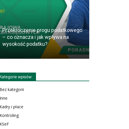
Przekroczenie progu podatkowego
– co oznacza i jak wpływa na
Jak wybrać na
wysokość podatku?
Dyrektora Fin
Kategorie wpisów:
Bez kategorii
Inne
Kadry i płace
Kontroling
KSeF