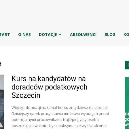
g
TART
O NAS
DOTACJE
ABSOLWENCI
BLOG
K
jowa
e
Kurs na kandydatów na
doradców podatkowych
Szczecin
ęgowych
Więcej informacji na temat kursu znajdziesz na stronie:
Dzisiejszy rynek pracy stawia mnóstwo wymagań przed
potencjalnymi pracownikami. Najlepiej, aby osoba
poszukująca wakatu, była maksymalnie wykształcona i