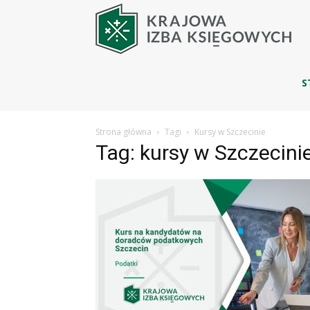
Blo
|
S
Strona główna
Tagi
Kursy w Szczecinie
Kra
Tag: kursy w Szczecini
Izba
Ksi