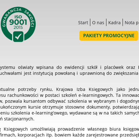
Start
O nas
Kadra
Nota 
PAKIETY PROMOCYJNE
systemu oświaty wpisana do ewidencji szkół i placówek oraz
chwałami jest instytucją powołaną i uprawnioną do zwiększania w
tualne potrzeby rynku, Krajowa Izba Księgowych jako jedn
esu rachunkowości w postaci szkoleń e-learningowych. Ta innowac
tów, pozwala kursantom odbywać szkolenia w wybranym i dogodnym 
ukończonym kursie otrzymuje stosowne dokumenty, potwierdzając
eniu szkolenia e-learning’owego, wydawane są w na takich samyc
ń stacjonarnych.
Księgowych umożliwiają prowadzenie własnego biura księgow
firmach, korporacjach itp. bowiem każde zarejestrowane przedsię