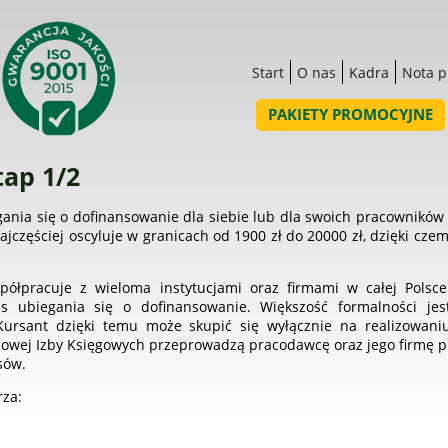
Start
O nas
Kadra
Nota 
PAKIETY PROMOCYJNE
tap 1/2
nia się o dofinansowanie dla siebie lub dla swoich pracowników
jczęściej oscyluje w granicach od 1900 zł do 20000 zł, dzięki cz
półpracuje z wieloma instytucjami oraz firmami w całej Polsce
as ubiegania się o dofinansowanie. Większość formalności je
 Kursant dzięki temu może skupić się wyłącznie na realizowani
rajowej Izby Księgowych przeprowadzą pracodawcę oraz jego firmę 
sów.
rza: