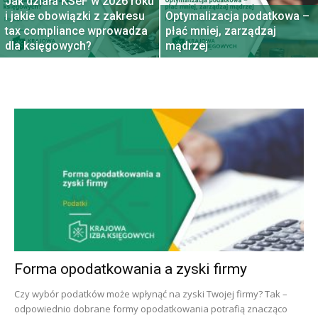
Jak działa KSeF w 2026 roku
i jakie obowiązki z zakresu
Optymalizacja podatkowa –
tax compliance wprowadza
płać mniej, zarządzaj
dla księgowych?
mądrzej
Forma opodatkowania a zyski firmy
Czy wybór podatków może wpłynąć na zyski Twojej firmy? Tak –
odpowiednio dobrane formy opodatkowania potrafią znacząco