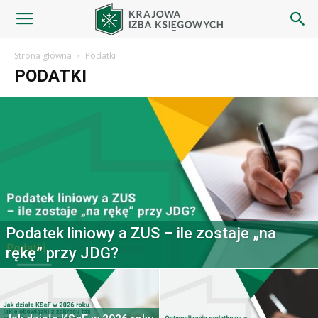
Blog
Strona główna
Podatki
PODATKI
|
Krajowa
Izba
Podatek liniowy a ZUS – ile zostaje „na
rękę” przy JDG?
Księgowych