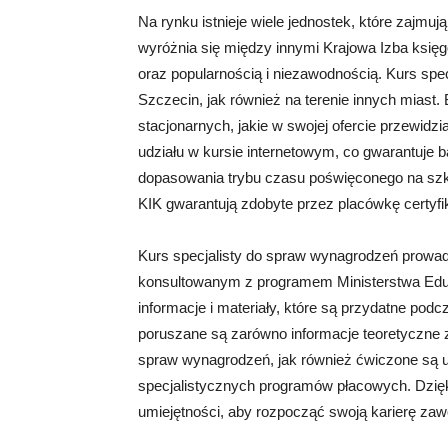
Na rynku istnieje wiele jednostek, które zajmuj
wyróżnia się między innymi Krajowa Izba księg
oraz popularnością i niezawodnością. Kurs spe
Szczecin, jak również na terenie innych miast
stacjonarnych, jakie w swojej ofercie przewidz
udziału w kursie internetowym, co gwarantuje
dopasowania trybu czasu poświęconego na szk
KIK gwarantują zdobyte przez placówkę certyfi
Kurs specjalisty do spraw wynagrodzeń prowa
konsultowanym z programem Ministerstwa Eduka
informacje i materiały, które są przydatne pod
poruszane są zarówno informacje teoretyczne z
spraw wynagrodzeń, jak również ćwiczone są um
specjalistycznych programów płacowych. Dzięk
umiejętności, aby rozpocząć swoją karierę za