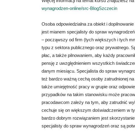
Więcej informacji na temat kursu znajdziesz na
wynagrodzen-online/src-BlogSzczecin
Osoba odpowiedzialna za obiekt i dopilnowani
jest mianem specjalisty do spraw wynagrodzeń
– począwszy od firm (tych większych i tych mn
typu z sektora publicznego oraz prywatnego. Sp
płac, a także pilnowaniem, aby każdy pracowni
pensję z uwzględnieniem wszystkich świadcze
danym miesiącu. Specjalista do spraw wynagro
też bardzo ważną cechą osoby zatrudnionej na
także umiejętność pracy w grupie oraz odpowie
przypadków na takim stanowisku może pracow
pracodawcom zależy na tym, aby zatrudnić wyk
cechuje się on większym doświadczeniem w ty
bardzo dobrym rozwiązaniem jest skorzystanie z
specjalisty do spraw wynagrodzeń oraz są po