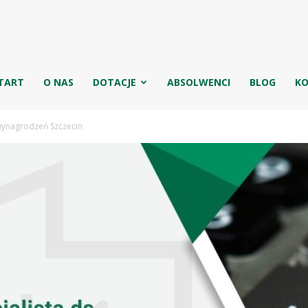
g
TART
O NAS
DOTACJE
ABSOLWENCI
BLOG
K
 wynagrodzeń Szczecin
jowa
ęgowych