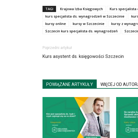
TAGI
Krajowa Izba Księgowych
Kurs specjalist
kurs specjalista ds. wynagrodzeń w Szczecinie
kur
kursy online
kursy w Szczecinie
kursy z wynagr
Szczecin kurs specjalista ds. wynagrodzeń
Szczeci
Poprzedni artykuł
Kurs asystent ds. księgowości Szczecin
POWIĄZANE ARTYKUŁY
WIĘCEJ OD AUTOR