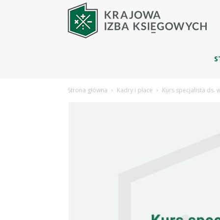
Blo
|
S
Strona główna
Kadry i płace
Kurs specjalista ds.
Kra
Izba
Ksi