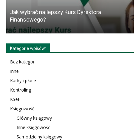
Jak wybrać najlepszy Kurs Dyrektora
K
Finansowego?
Kategorie wpisów:
Bez kategorii
Inne
Kadry i płace
Kontroling
KSeF
Księgowość
Główny księgowy
Inne księgowość
Samodzielny księgowy