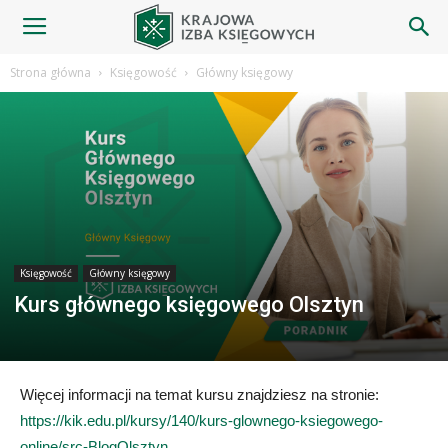
Blog
Strona główna
Księgowość
Główny księgowy
|
Krajowa
Księgowość
Główny księgowy
Izba
Kurs głównego księgowego Olsztyn
Księgowych
Więcej informacji na temat kursu znajdziesz na stronie:
https://kik.edu.pl/kursy/140/kurs-glownego-ksiegowego-
online/src-BlogOlsztyn