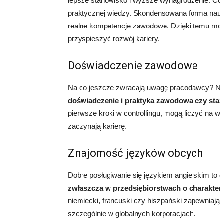
lepsze stanowisko i wyższe wynagrodzenie. Co 
praktycznej wiedzy. Skondensowana forma nauki
realne kompetencje zawodowe. Dzięki temu mogą
przyspieszyć rozwój kariery.
Doświadczenie zawodowe
Na co jeszcze zwracają uwagę pracodawcy? Ni
doświadczenie i praktyka zawodowa czy sta
pierwsze kroki w controllingu, mogą liczyć na
zaczynają karierę.
Znajomość języków obcych
Dobre posługiwanie się językiem angielskim to d
zwłaszcza w przedsiębiorstwach o charak
niemiecki, francuski czy hiszpański zapewniaj
szczególnie w globalnych korporacjach.