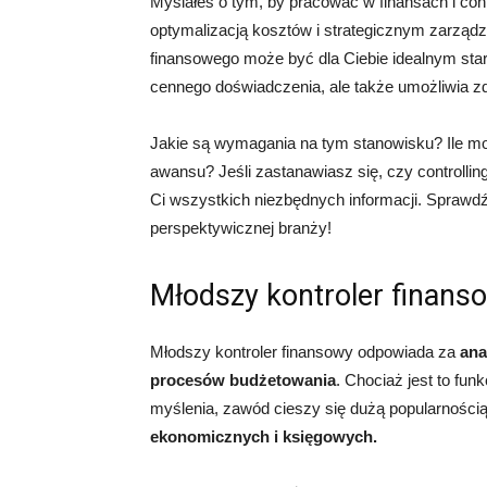
Myślałeś o tym, by pracować w finansach i contr
optymalizacją kosztów i strategicznym zarząd
finansowego może być dla Ciebie idealnym start
cennego doświadczenia, ale także umożliwia z
Jakie są wymagania na tym stanowisku? Ile moż
awansu? Jeśli zastanawiasz się, czy controlling
Ci wszystkich niezbędnych informacji. Sprawdź,
perspektywicznej branży!
Młodszy kontroler finanso
Młodszy kontroler finansowy odpowiada za
ana
procesów budżetowania
. Chociaż jest to fun
myślenia, zawód cieszy się dużą popularnośc
ekonomicznych i księgowych.