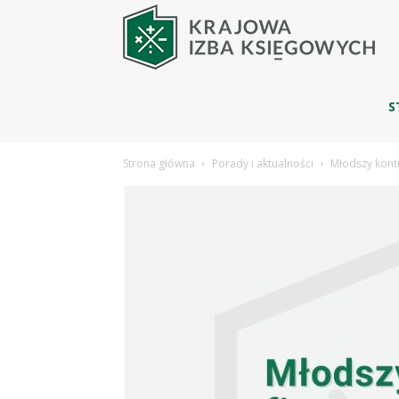
Blo
|
S
Strona główna
Porady i aktualności
Młodszy kontr
Kra
Izba
Ksi