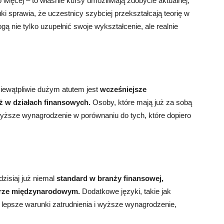
więcej – to właśnie kursy umożliwiają zdobycie aktualnej,
 sprawia, że uczestnicy szybciej przekształcają teorię w
 nie tylko uzupełnić swoje wykształcenie, ale realnie
ewątpliwie dużym atutem jest
wcześniejsze
ż w działach finansowych.
Osoby, które mają już za sobą
 wyższe wynagrodzenie w porównaniu do tych, które dopiero
zisiaj już niemal
standard w branży finansowej,
terze międzynarodowym.
Dodatkowe języki, takie jak
ą lepsze warunki zatrudnienia i wyższe wynagrodzenie,