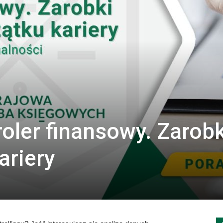
oler finansowy. Zarobk
ariery