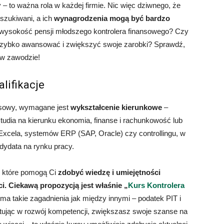
rty – to ważna rola w każdej firmie. Nic więc dziwnego, że
oszukiwani, a ich
wynagrodzenia mogą być bardzo
 wysokość pensji młodszego kontrolera finansowego? Czy
 szybko awansować i zwiększyć swoje zarobki? Sprawdź,
 w zawodzie!
lifikacje
ansowy, wymagane jest
wykształcenie kierunkowe
–
studia na kierunku ekonomia, finanse i rachunkowość lub
 Excela, systemów ERP (SAP, Oracle) czy controllingu, w
dydata na rynku pracy.
, które pomogą Ci
zdobyć wiedzę i umiejętności
i. Ciekawą propozycją jest właśnie „
Kurs Kontrolera
 ma takie zagadnienia jak między innymi – podatek PIT i
tując w rozwój kompetencji, zwiększasz swoje szanse na