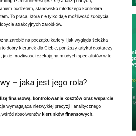
ollingu? Jeśli interesujesz się analizą danych,
zaniem budżetem, stanowisko młodszego kontrolera
em. To praca, która nie tylko daje możliwość zdobycia
dobycie atrakcyjnych zarobków.
na zarobić na początku kariery i jak wygląda ścieżka
 to dobry kierunek dla Ciebie, poniższy artykuł dostarczy
 jakie możliwości czekają na młodych specjalistów w tej
wy – jaka jest jego rola?
lizę finansową, kontrolowanie kosztów oraz wsparcie
kcja wymagająca niezwykłej precyzji i analitycznego
ią wśród absolwentów
kierunków finansowych,