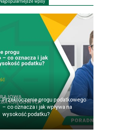
Najpopularniejsze wpisy
Przekroczenie progu podatkowego
– co oznacza i jak wpływa na
Jak wybrać na
wysokość podatku?
Dyrektora Fin