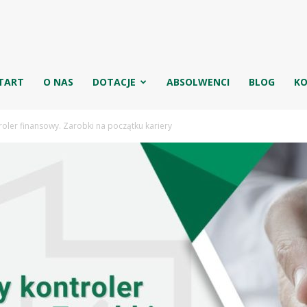
g
TART
O NAS
DOTACJE
ABSOLWENCI
BLOG
K
oler finansowy. Zarobki na początku kariery
jowa
ęgowych