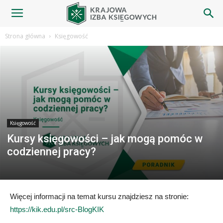
Blog
Strona główna
Księgowość
|
Krajowa
Księgowość
Kursy księgowości – jak mogą pomóc w
Izba
codziennej pracy?
Księgowych
Więcej informacji na temat kursu znajdziesz na stronie:
https://kik.edu.pl/src-BlogKIK