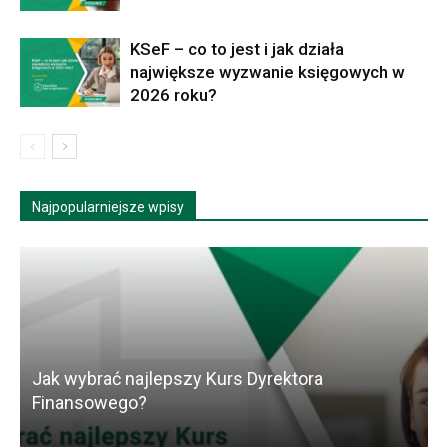
KSeF – co to jest i jak działa
największe wyzwanie księgowych w
2026 roku?
Najpopularniejsze wpisy
Jak wybrać najlepszy Kurs Dyrektora
K
Finansowego?