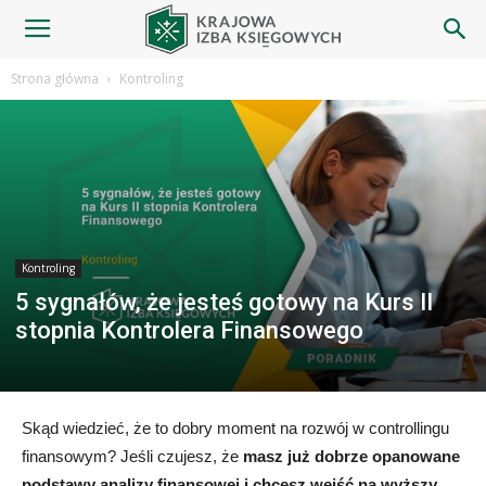
Blog
Strona główna
Kontroling
|
Krajowa
Kontroling
5 sygnałów, że jesteś gotowy na Kurs II
Izba
stopnia Kontrolera Finansowego
Księgowych
Skąd wiedzieć, że to dobry moment na rozwój w controllingu
finansowym? Jeśli czujesz, że
masz już dobrze opanowane
podstawy analizy finansowej i chcesz wejść na wyższy