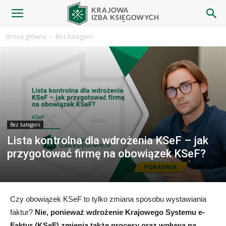
Blog
Strona główna
Bez kategorii
|
Krajowa
Bez kategorii
Lista kontrolna dla wdrożenia KSeF – jak
Izba
przygotować firmę na obowiązek KSeF?
Księgowych
Czy obowiązek KSeF to tylko zmiana sposobu wystawiania
faktur?
Nie, ponieważ wdrożenie Krajowego Systemu e-
Faktur (KSeF) zmienia także procesy oraz wpływa na